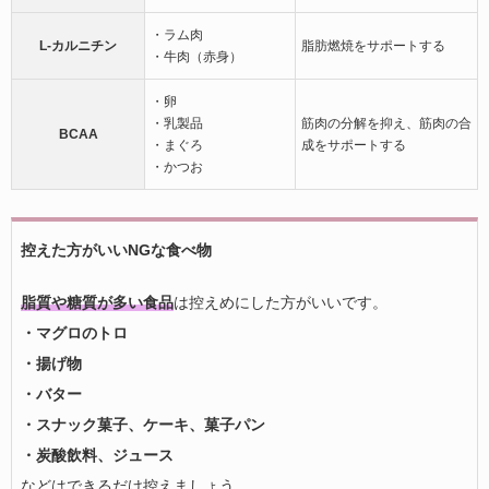
・ラム肉
L-カルニチン
脂肪燃焼をサポートする
・牛肉（赤身）
・卵
・乳製品
筋肉の分解を抑え、筋肉の合
BCAA
・まぐろ
成をサポートする
・かつお
控えた方がいいNGな食べ物
脂質や糖質が多い食品
は控えめにした方がいいです。
・マグロのトロ
・揚げ物
・バター
・スナック菓子、ケーキ、菓子パン
・炭酸飲料、ジュース
などはできるだけ控えましょう。