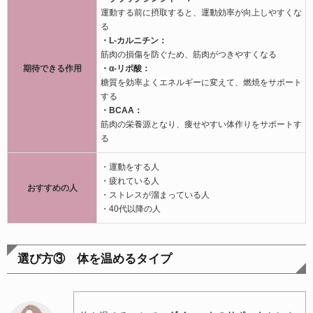
運動する前に摂取すると、運動効率が向上しやすくな
る
・L-カルニチン：
筋肉の損傷を防ぐため、筋肉がつきやすくなる
期待できる作用
・α-リポ酸：
糖質を効率よくエネルギーに変えて、燃焼をサポート
する
・BCAA：
筋肉の栄養源となり、痩せやすい体作りをサポートす
る
・運動をする人
・疲れている人
おすすめの人
・ストレスが溜まっている人
・40代以降の人
選び方③ 体を温めるタイプ