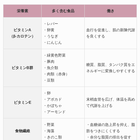
栄養素
多く含む食品
働き
・レバー
ビタミンA
・卵黄
血行を促進し、肌の新陳代謝
（β-カロテン）
・うなぎ
を良くする
・にんじん
・緑黄色野菜
・豚肉
糖質、脂質、タンパク質をエ
ビタミンB群
・魚介類
ネルギーに変換しやすくする
・肉類（赤身）
・豆類
・卵
・アボカド
末梢血管を広げ、体温を高め
ビタミンE
・かぼちゃ
て代謝を上げる
・アーモンド
・野菜
・血糖値の急上昇を抑え、脂
食物繊維
・海藻
肪をつきにくくする
・きのこ類
・余分な脂質の排出を促す