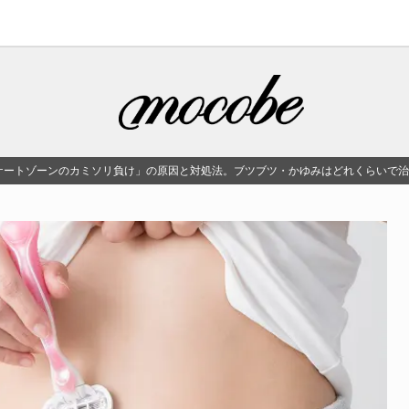
ケートゾーンのカミソリ負け」の原因と対処法。ブツブツ・かゆみはどれくらいで