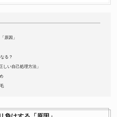
る「原因」
くなる？
「正しい自己処理方法」
め
毛
リ負けする「原因」