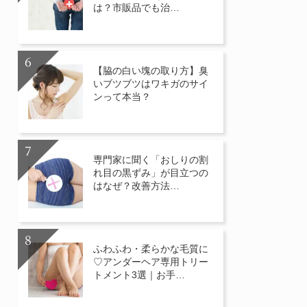
は？市販品でも治…
【脇の白い塊の取り方】臭
いブツブツはワキガのサイ
ンって本当？
専門家に聞く「おしりの割
れ目の黒ずみ」が目立つの
はなぜ？改善方法…
ふわふわ・柔らかな毛質に
♡アンダーヘア専用トリー
トメント3選｜お手…