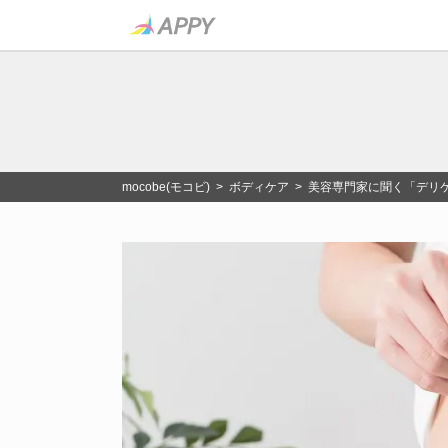
mocobe(モコビ)
>
ボディケア
> 美容専門家に聞く「デリ