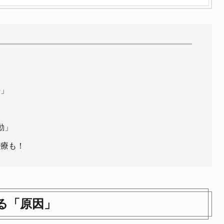
」
法」
動」
治療も！
る「原因」