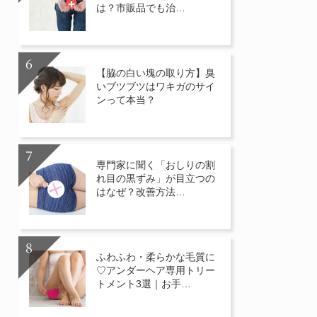
は？市販品でも治…
【脇の白い塊の取り方】臭
いブツブツはワキガのサイ
ンって本当？
専門家に聞く「おしりの割
れ目の黒ずみ」が目立つの
はなぜ？改善方法…
ふわふわ・柔らかな毛質に
♡アンダーヘア専用トリー
トメント3選｜お手…