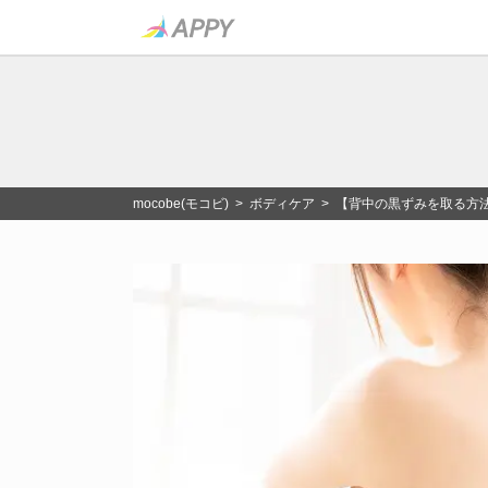
mocobe(モコビ)
>
ボディケア
> 【背中の黒ずみを取る方