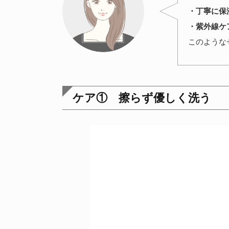
・丁寧に保
・紫外線ケ
このような
ケア① 擦らず優しく洗う