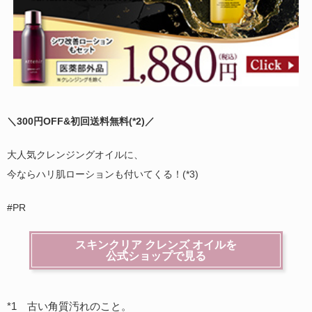
＼300円OFF&初回送料無料(
*2)
／
大人気クレンジングオイルに、
今ならハリ肌ローションも付いてくる！(*3)
#PR
スキンクリア クレンズ オイルを
公式ショップで見る
*1 古い角質汚れのこと。