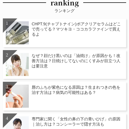
ranking
ランキング
CHPT.9(チャプトナイン)ポアクリアセラムはどこ
で売ってる？マツキヨ・ココカラファインで買え
るよ
なぜ？顔だけ黒いのは「油焼け」が原因かも！改
善方法は？日焼けしてないのにくすみが目立つ人
は要注意
唇のふちが紫色になる原因は？生まれつきの色を
治す方法は？病気の可能性はある？
専門家に聞く「女性の鼻の下の青いひげ」の原因
｜治し方は？コンシーラーで隠す方法も