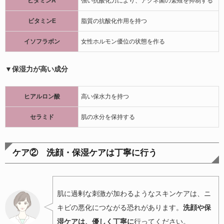
ビタミンA
強い抗酸化力により、アクネ菌の繁殖を抑制する
ビタミンE
脂質の抗酸化作用を持つ
イソフラボン
女性ホルモン優位の状態を作る
▼保湿力が高い成分
ヒアルロン酸
高い保水力を持つ
セラミド
肌の水分を保持する
ケア② 洗顔・保湿ケアは丁寧に行う
肌に過剰な刺激が加わるようなスキンケアは、ニ
キビの悪化につながる恐れがあります。
洗顔や保
湿ケアは、優しく丁寧に
行ってください。