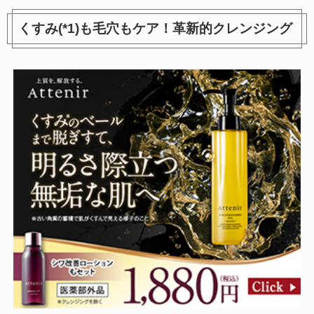
くすみ(*1)も毛穴もケア！革新的クレンジング
完全遮光 makez. ショート傘
完全遮光 折りたたみ傘 レディ
ース
参考価格：-
参考価格：-