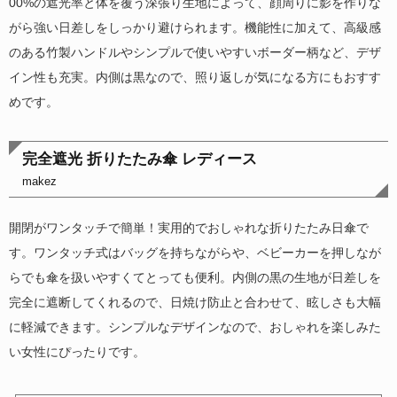
00%の遮光率と体を覆う深張り生地によって、顔周りに影を作りな
がら強い日差しをしっかり避けられます。機能性に加えて、高級感
のある竹製ハンドルやシンプルで使いやすいボーダー柄など、デザ
イン性も充実。内側は黒なので、照り返しが気になる方にもおすす
めです。
完全遮光 折りたたみ傘 レディース
makez
開閉がワンタッチで簡単！実用的でおしゃれな折りたたみ日傘で
す。ワンタッチ式はバッグを持ちながらや、ベビーカーを押しなが
らでも傘を扱いやすくてとっても便利。内側の黒の生地が日差しを
完全に遮断してくれるので、日焼け防止と合わせて、眩しさも大幅
に軽減できます。シンプルなデザインなので、おしゃれを楽しみた
い女性にぴったりです。