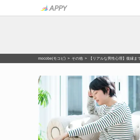
mocobe(モコビ)
>
その他
> 【リアルな男性心理】復縁ま