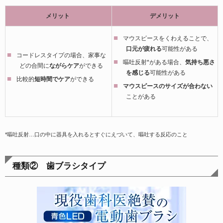
メリット
デメリット
マウスピースをくわえることで、
口元が疲れる
可能性がある
コードレスタイプの場合、家事な
嘔吐反射*がある場合、
気持ち悪さ
どの合間に
ながらケア
ができる
を感じる
可能性がある
比較的
短時間でケア
ができる
マウスピースのサイズが合わない
ことがある
*嘔吐反射…口の中に器具を入れるとすぐにえづいて、嘔吐する反応のこと
種類② 歯ブラシタイプ