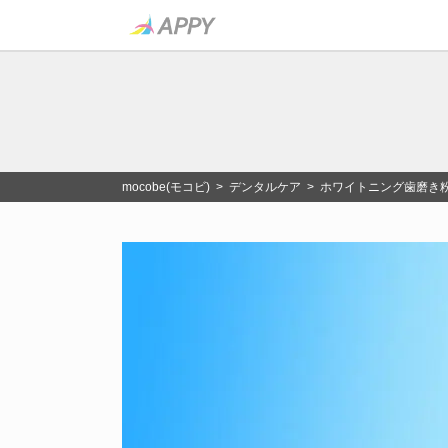
mocobe(モコビ)
>
デンタルケア
> ホワイトニング歯磨き