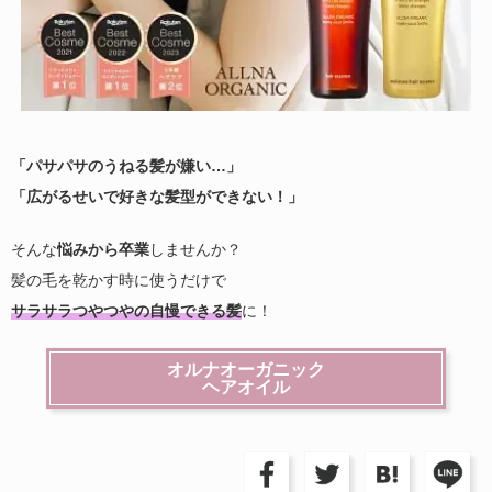
「パサパサのうねる髪が嫌い…」
「広がるせいで好きな髪型ができない！」
そんな
悩みから卒業
しませんか？
髪の毛を乾かす時に使うだけで
サラサラつやつやの自慢できる髪
に！
オルナオーガニック
ヘアオイル