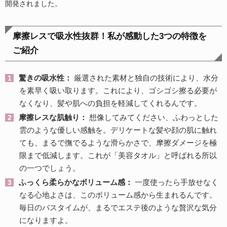
開発されました。
摩擦レスで吸水性抜群！私が感動した3つの特徴を
ご紹介
驚きの吸水性：
厳選された素材と独自の技術により、水分
を素早く吸い取ります。これにより、ゴシゴシ擦る必要が
なくなり、髪や肌への負担を軽減してくれるんです。
摩擦レスな肌触り：
想像してみてください、ふわっとした
雲のような優しい感触を。デリケートな髪や顔の肌に触れ
ても、まるで撫でるような滑らかさで、摩擦ダメージを極
限まで低減します。これが「美容タオル」と呼ばれる所以
の一つでしょう。
ふっくら柔らかなボリューム感：
一度使ったら手放せなく
なる心地よさは、このボリューム感から生まれるんです。
毎日のバスタイムが、まるでエステ後のような贅沢な気分
になりますよ。