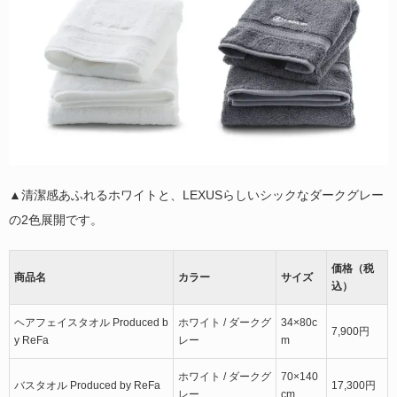
▲清潔感あふれるホワイトと、LEXUSらしいシックなダークグレー
の2色展開です。
価格（税
商品名
カラー
サイズ
込）
ヘアフェイスタオル Produced b
ホワイト / ダークグ
34×80c
7,900円
y ReFa
レー
m
ホワイト / ダークグ
70×140
バスタオル Produced by ReFa
17,300円
レー
cm