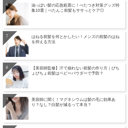
油っぽい髪の応急処置に！べたつき対策グッズ特
集10選｜ぺたんこ前髪もササっとケア◎
はねる前髪を何とかしたい！メンズの前髪のはね
を抑える方法
【美容師監修】汗で崩れない前髪の作り方｜びち
ょびちょ前髪はベビーパウダーで予防？
美容師に聞く！マグネシウムは髪の毛に効果あ
り？なし？白髪が減るって本当？