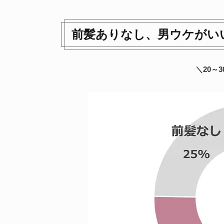
前髪ありなし、男ウケがい
＼20～