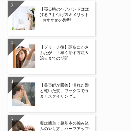
【寝る時のヘアバンドはは
げる？】付け方＆メリット
│おすすめの髪型
【ブリーチ後】頭皮にかさ
ぶたが…！早く治す方法＆
治るまでの期間
【美容師が回答】濡れた髪
と乾いた髪、ワックスでう
まくスタイリング…
実は簡単！超基本の編み込
みのやり方。ハーフアップ･