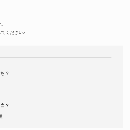
介。
てください♪
っち？
本当？
選