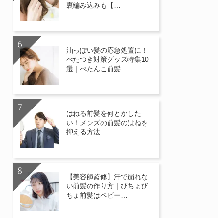
裏編み込みも【…
油っぽい髪の応急処置に！
べたつき対策グッズ特集10
選｜ぺたんこ前髪…
はねる前髪を何とかした
い！メンズの前髪のはねを
抑える方法
【美容師監修】汗で崩れな
い前髪の作り方｜びちょび
ちょ前髪はベビー…