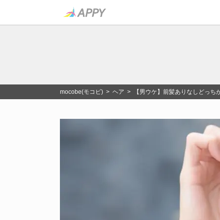
mocobe(モコビ)
>
ヘア
> 【男ウケ】前髪ありなしどっち