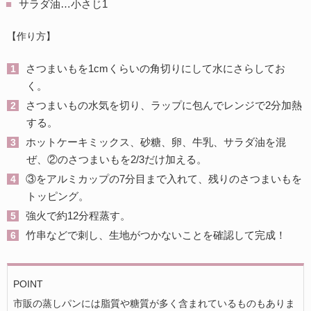
サラダ油…小さじ1
【作り方】
さつまいもを1cmくらいの角切りにして水にさらしてお
く。
さつまいもの水気を切り、ラップに包んでレンジで2分加熱
する。
ホットケーキミックス、砂糖、卵、牛乳、サラダ油を混
ぜ、②のさつまいもを2/3だけ加える。
③をアルミカップの7分目まで入れて、残りのさつまいもを
トッピング。
強火で約12分程蒸す。
竹串などで刺し、生地がつかないことを確認して完成！
POINT
市販の蒸しパンには脂質や糖質が多く含まれているものもありま