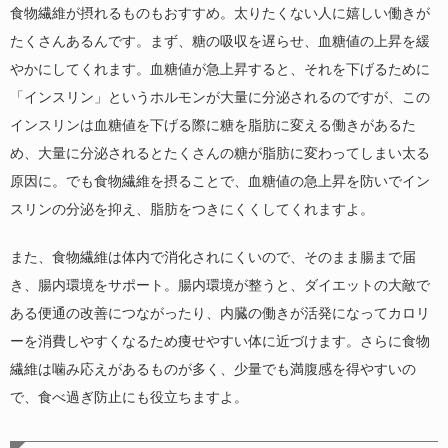
食物繊維が摂れるものもおすすめ。太りたくない人に嬉しい働きが
たくさんあるんです。まず、糖の吸収を遅らせ、血糖値の上昇を緩
やかにしてくれます。血糖値が急上昇すると、それを下げるために
「インスリン」というホルモンが大量に分泌されるのですが、この
インスリンは血糖値を下げる際に糖を脂肪に変える働きがあるた
め、大量に分泌されるとたくさんの糖が脂肪に変わってしまい太る
原因に。でも食物繊維を摂ることで、血糖値の急上昇を防いでイン
スリンの分泌を抑え、脂肪をつきにくくしてくれますよ。
また、食物繊維は体内で消化されにくいので、そのまま腸まで届
き、腸内環境をサポート。腸内環境が整うと、ダイエットの大敵で
ある便通の改善につながったり、内臓の働きが活発になってカロリ
ーを消費しやすくなるため痩せやすい体に近づけます。さらに食物
繊維は噛み応えがあるものが多く、少量でも満腹感を得やすいの
で、食べ過ぎ防止にも役立ちますよ。