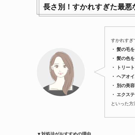
長さ別！すかれすぎた最悪
すかれすぎ
・ 髪の毛
・ 髪の色
・ トリー
・ ヘアオ
・ 別の美
・ エクス
といった方
▼対処法がおすすめの理由