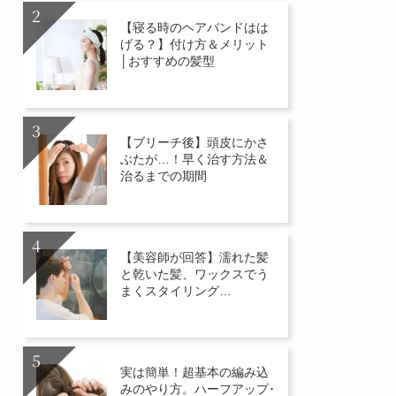
【寝る時のヘアバンドはは
げる？】付け方＆メリット
│おすすめの髪型
【ブリーチ後】頭皮にかさ
ぶたが…！早く治す方法＆
治るまでの期間
【美容師が回答】濡れた髪
と乾いた髪、ワックスでう
まくスタイリング…
実は簡単！超基本の編み込
みのやり方。ハーフアップ･