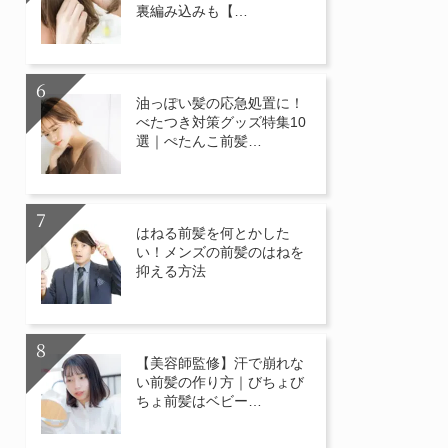
裏編み込みも【…
油っぽい髪の応急処置に！
べたつき対策グッズ特集10
選｜ぺたんこ前髪…
はねる前髪を何とかした
い！メンズの前髪のはねを
抑える方法
【美容師監修】汗で崩れな
い前髪の作り方｜びちょび
ちょ前髪はベビー…