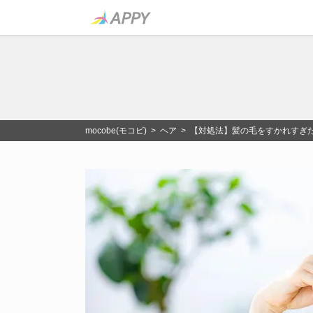
mocobe(モコビ)
>
ヘア
> 【対処法】髪の毛をすかれすぎ