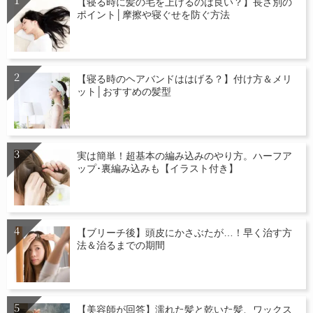
【寝る時に髪の毛を上げるのは良い？】長さ別の
ポイント│摩擦や寝ぐせを防ぐ方法
【寝る時のヘアバンドははげる？】付け方＆メリ
ット│おすすめの髪型
実は簡単！超基本の編み込みのやり方。ハーフア
ップ･裏編み込みも【イラスト付き】
【ブリーチ後】頭皮にかさぶたが…！早く治す方
法＆治るまでの期間
【美容師が回答】濡れた髪と乾いた髪、ワックス