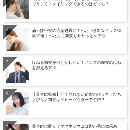
でうまくスタイリングできるのはどっち？
油っぽい髪の応急処置に！べたつき対策グッズ特
集10選｜ぺたんこ前髪もササっとケア◎
はねる前髪を何とかしたい！メンズの前髪のはね
を抑える方法
【美容師監修】汗で崩れない前髪の作り方｜びち
ょびちょ前髪はベビーパウダーで予防？
美容師に聞く！マグネシウムは髪の毛に効果あ