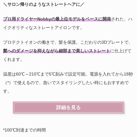
＼サロン帰りのようなストレートヘアに／
プロ用ドライヤーNobbyの最上位モデルをベースに開発
された、ハ
イクオリティなストレートアイロンです。
プロテクトイオンの働きで、髪を保護。こだわりの3Dプレートで、
髪へのダメージを抑えながら細部まで美しいストレート
に仕上げて
くれます。
温度は60℃～210℃まで5℃刻みで設定可能。電源を入れてから18秒
（*）で使えるので、急いでスタイリングしたい時にもおすすめで
す。
詳細を見る
*100℃到達までの時間