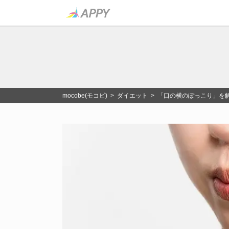
mocobe(モコビ)
>
ダイエット
> 「口の横のぽっこり」を