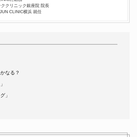
サンククリニック銀座院 院長
UN CLINIC横浜 就任
？
にかなる？
ジ」
ング」
も