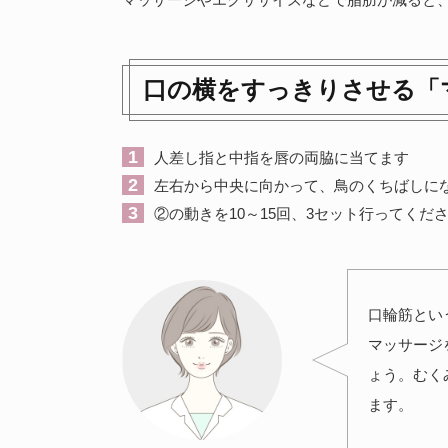
口の横をすっきりさせる「
人差し指と中指を唇の両脇に当てます
左右から中央に向かって、鳥のくちばしに
②の動きを10～15回、3セット行ってくだ
口輪筋とい
マッサージ
ょう。むく
ます。