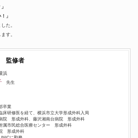
？」
い！」
ました。
します。
監修者
C横浜
子
先生
部卒業
臨床研修医を経て、横浜市立大学形成外科入局
病院 形成外科、藤沢湘南台病院 形成外科
附属市民総合医療センター 形成外科
院 形成外科
CLINICに勤務