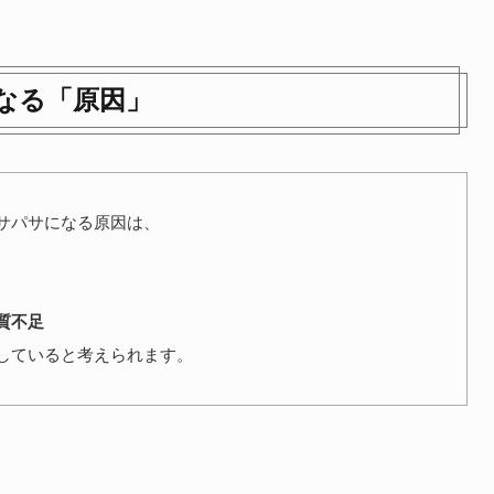
なる「原因」
サパサになる原因は、
質不足
していると考えられます。