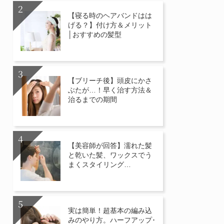
【寝る時のヘアバンドはは
げる？】付け方＆メリット
│おすすめの髪型
【ブリーチ後】頭皮にかさ
ぶたが…！早く治す方法＆
治るまでの期間
【美容師が回答】濡れた髪
と乾いた髪、ワックスでう
まくスタイリング…
実は簡単！超基本の編み込
みのやり方。ハーフアップ･