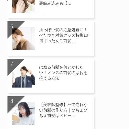
裏編み込みも【…
油っぽい髪の応急処置に！
べたつき対策グッズ特集10
選｜ぺたんこ前髪…
はねる前髪を何とかした
い！メンズの前髪のはねを
抑える方法
【美容師監修】汗で崩れな
い前髪の作り方｜びちょび
ちょ前髪はベビー…