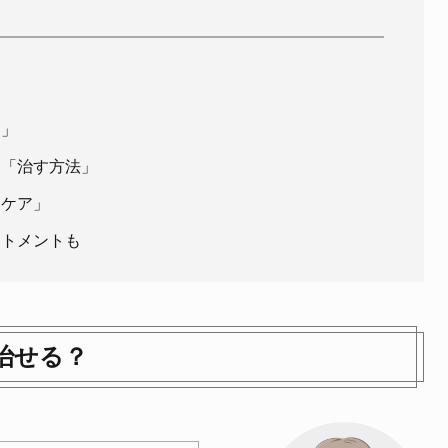
因」
を「治す方法」
ーケア」
ートメントも
治せる？