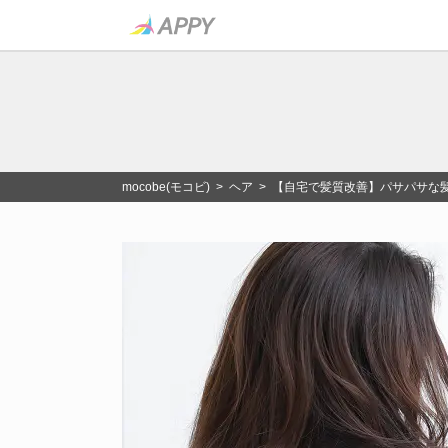
mocobe(モコビ)
>
ヘア
> 【自宅で髪質改善】パサパサな