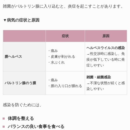
雑菌がバルトリン腺に入り込むと、炎症を起こすことがあります。
▼病気の症状と原因
症状
原因
ヘルペスウイルスの感染
・痛み
→性交渉時に感染し、免
膣ヘルペス
・皮膚が剥がれる
疫が低下している時に発
・水ぶくれ
症しやすい
雑菌・細菌感染
・痛み
バルトリン腺のう腫
→不潔な状態が続くと感
・膣の入り口が腫れる
染しやすい
感染を防ぐためには、
体調を整える
バランスの良い食事を食べる