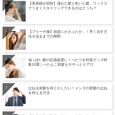
【美容師が回答】濡れた髪と乾いた髪、ワックス
でうまくスタイリングできるのはどっち？
【ブリーチ後】頭皮にかさぶたが…！早く治す方
法＆治るまでの期間
油っぽい髪の応急処置に！べたつき対策グッズ特
集10選｜ぺたんこ前髪もササっとケア◎
はねる前髪を何とかしたい！メンズの前髪のはね
を抑える方法