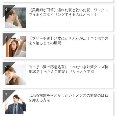
【美容師が回答】濡れた髪と乾いた髪、ワックス
でうまくスタイリングできるのはどっち？
【ブリーチ後】頭皮にかさぶたが…！早く治す方
法＆治るまでの期間
油っぽい髪の応急処置に！べたつき対策グッズ特
集10選｜ぺたんこ前髪もササっとケア◎
はねる前髪を何とかしたい！メンズの前髪のはね
を抑える方法