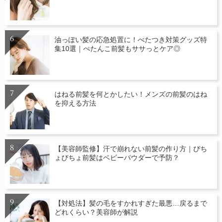
油っぽい髪の応急処置に！べたつき対策グッズ特
集10選｜ぺたんこ前髪もササっとケア◎
はねる前髪を何とかしたい！メンズの前髪のはね
を抑える方法
【美容師監修】汗で崩れない前髪の作り方｜びち
ょびちょ前髪はベビーパウダーで予防？
【対処法】髪の毛をすかれすぎた最悪…戻るまで
どれくらい？美容師が解説