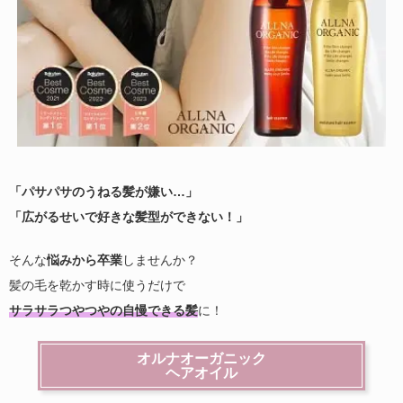
「パサパサのうねる髪が嫌い…」
「広がるせいで好きな髪型ができない！」
そんな
悩みから卒業
しませんか？
髪の毛を乾かす時に使うだけで
サラサラつやつやの自慢できる髪
に！
オルナオーガニック
ヘアオイル