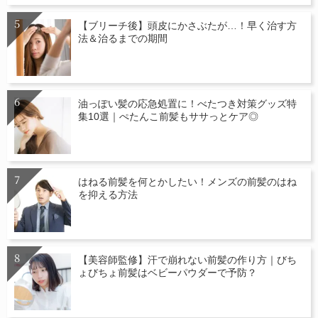
【ブリーチ後】頭皮にかさぶたが…！早く治す方
法＆治るまでの期間
油っぽい髪の応急処置に！べたつき対策グッズ特
集10選｜ぺたんこ前髪もササっとケア◎
はねる前髪を何とかしたい！メンズの前髪のはね
を抑える方法
【美容師監修】汗で崩れない前髪の作り方｜びち
ょびちょ前髪はベビーパウダーで予防？