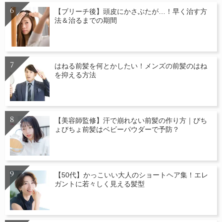
【ブリーチ後】頭皮にかさぶたが…！早く治す方
法＆治るまでの期間
はねる前髪を何とかしたい！メンズの前髪のはね
を抑える方法
【美容師監修】汗で崩れない前髪の作り方｜びち
ょびちょ前髪はベビーパウダーで予防？
【50代】かっこいい大人のショートヘア集！エレ
ガントに若々しく見える髪型