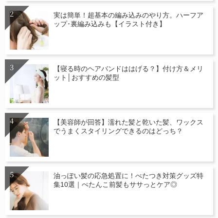
実は簡単！超基本の編み込みのやり方。ハーフア
ップ･裏編み込みも【イラスト付き】
【寝る時のヘアバンドははげる？】付け方＆メリ
ット│おすすめの髪型
【美容師が回答】濡れた髪と乾いた髪、ワックス
でうまくスタイリングできるのはどっち？
油っぽい髪の応急処置に！べたつき対策グッズ特
集10選｜ぺたんこ前髪もササっとケア◎