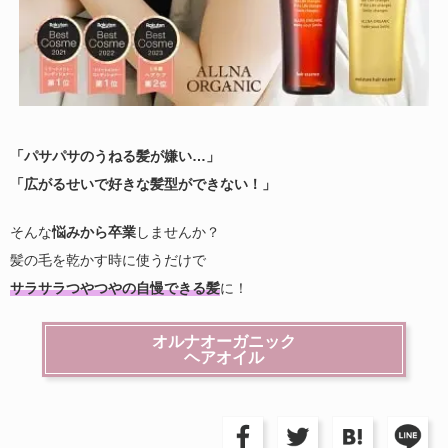
「パサパサのうねる髪が嫌い…」
「広がるせいで好きな髪型ができない！」
そんな
悩みから卒業
しませんか？
髪の毛を乾かす時に使うだけで
サラサラつやつやの自慢できる髪
に！
オルナオーガニック
ヘアオイル