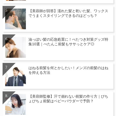
【美容師が回答】濡れた髪と乾いた髪、ワックス
でうまくスタイリングできるのはどっち？
油っぽい髪の応急処置に！べたつき対策グッズ特
集10選｜ぺたんこ前髪もササっとケア◎
はねる前髪を何とかしたい！メンズの前髪のはね
を抑える方法
【美容師監修】汗で崩れない前髪の作り方｜びち
ょびちょ前髪はベビーパウダーで予防？