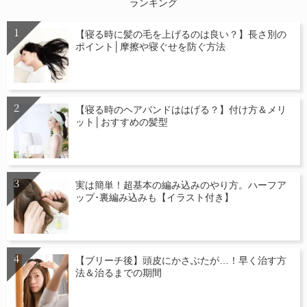
ランキング
【寝る時に髪の毛を上げるのは良い？】長さ別の
ポイント│摩擦や寝ぐせを防ぐ方法
【寝る時のヘアバンドははげる？】付け方＆メリ
ット│おすすめの髪型
実は簡単！超基本の編み込みのやり方。ハーフア
ップ･裏編み込みも【イラスト付き】
【ブリーチ後】頭皮にかさぶたが…！早く治す方
法＆治るまでの期間