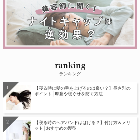
ranking
ランキング
【寝る時に髪の毛を上げるのは良い？】長さ別の
ポイント│摩擦や寝ぐせを防ぐ方法
【寝る時のヘアバンドははげる？】付け方＆メリ
ット│おすすめの髪型