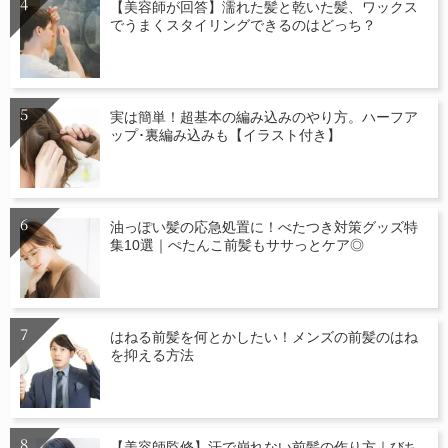
【美容師が回答】濡れた髪と乾いた髪、ワックス
でうまくスタイリングできるのはどっち？
実は簡単！超基本の編み込みのやり方。ハーフア
ップ･裏編み込みも【イラスト付き】
油っぽい髪の応急処置に！べたつき対策グッズ特
集10選｜ぺたんこ前髪もササっとケア◎
はねる前髪を何とかしたい！メンズの前髪のはね
を抑える方法
【美容師監修】汗で崩れない前髪の作り方｜びち