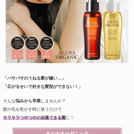
「パサパサのうねる髪が嫌い…」
「広がるせいで好きな髪型ができない！」
そんな
悩みから卒業
しませんか？
髪の毛を乾かす時に使うだけで
サラサラつやつやの自慢できる髪
に！
オルナオーガニック