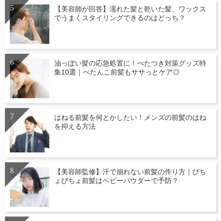
【美容師が回答】濡れた髪と乾いた髪、ワックス
でうまくスタイリングできるのはどっち？
油っぽい髪の応急処置に！べたつき対策グッズ特
集10選｜ぺたんこ前髪もササっとケア◎
はねる前髪を何とかしたい！メンズの前髪のはね
を抑える方法
【美容師監修】汗で崩れない前髪の作り方｜びち
ょびちょ前髪はベビーパウダーで予防？