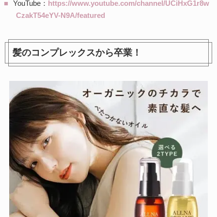
YouTube：
https://www.youtube.com/channel/UCiHxG1r8w
CzakT54eYV-N9A/featured
髪のコンプレックスから卒業！