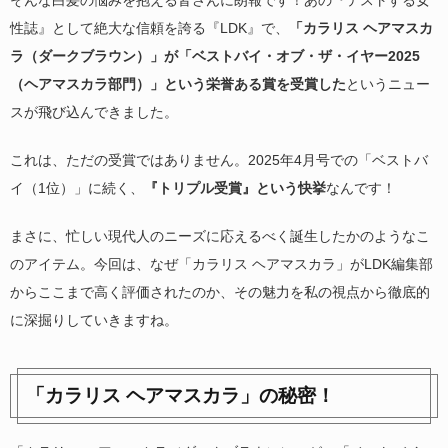
そんな白髪の悩みを抱える皆さんに朗報です！あの『テストする女
性誌』として絶大な信頼を誇る『LDK』で、
「カラリス ヘアマスカ
ラ（ダークブラウン）」が「ベストバイ・オブ・ザ・イヤー2025
（ヘアマスカラ部門）」という栄誉ある賞を受賞した
というニュー
スが飛び込んできました。
これは、ただの受賞ではありません。2025年4月号での「ベストバ
イ（1位）」に続く、
『トリプル受賞』という快挙
なんです！
まさに、忙しい現代人のニーズに応えるべく誕生したかのようなこ
のアイテム。今回は、なぜ「カラリス ヘアマスカラ」がLDK編集部
からここまで高く評価されたのか、その魅力を私の視点から徹底的
に深掘りしていきますね。
「カラリス ヘアマスカラ」の秘密！