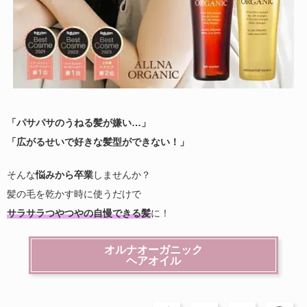
「パサパサのうねる髪が嫌い…」
「広がるせいで好きな髪型ができない！」
そんな
悩みから卒業
しませんか？
髪の毛を乾かす時に使うだけで
サラサラつやつやの自慢できる髪
に！
オルナオーガニック
ヘアオイル