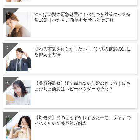
油っぽい髪の応急処置に！べたつき対策グッズ特
集10選｜ぺたんこ前髪もササっとケア◎
はねる前髪を何とかしたい！メンズの前髪のはね
を抑える方法
【美容師監修】汗で崩れない前髪の作り方｜びち
ょびちょ前髪はベビーパウダーで予防？
【対処法】髪の毛をすかれすぎた最悪…戻るまで
どれくらい？美容師が解説