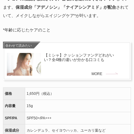
ます。
保湿成分「アデノシン」「ナイアシンアミド」が配合
されて
いて、メイクしながらエイジングケア*が叶います。
*年齢に応じたケアのこと
合わせて読みたい
【ミシャ】クッションファンデどれがい
い？全4種の違いが分かる口コミも
MORE
価格
1,650円（税込）
内容量
15g
SPF/PA
SPF50+/PA+++
保湿成分
カレンデュラ、セイヨウハッカ、ユーカリ葉など