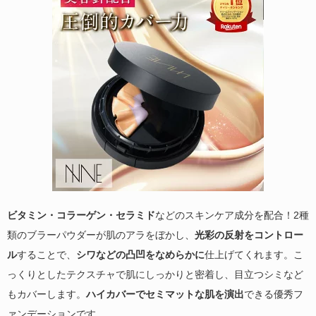
ビタミン・コラーゲン・セラミド
などのスキンケア成分を配合！2種
類のブラーパウダーが肌のアラをぼかし、
光彩の反射をコントロー
ル
することで、
シワなどの凸凹をなめらかに
仕上げてくれます。こ
っくりとしたテクスチャで肌にしっかりと密着し、目立つシミなど
もカバーします。
ハイカバーでセミマットな肌を演出
できる優秀フ
ァンデーションです。