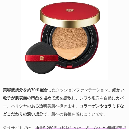
美容液成分を約70％配合
したクッションファンデーション。
細かい
粒子が肌表面の凹凸を埋めて光を拡散
し、シワや毛穴を自然にカバ
ー。ハリツヤのある透明美肌へ導きます。
コラーゲンやセラミドな
どこだわりの潤い成分
で、肌への負担を感じにくいです。
公式サイトでは、
通常5,280円（税込）のところ、なんと初回限定で