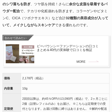
のシワ落ちを防ぎ
、ツヤ肌を持続！さらに
余分な皮脂を吸着するパ
ウダー配合
で、テカリや化粧崩れを防ぎます。コラーゲンやビタミ
ンC、CICA（ツボクサエキス）など合計
32種類の美容成分が入って
いて、メイクしながらスキンケア
できる優れものです。
合わせて読みたい
ビーバウンシーファンデーションの口コミ
まとめ＆40代の実体験で口コミを検証
MORE
価格
2,178円（税込）
内容量
10g
2回目以降は、約45％OFFの13,090円（税込）で、2ヶ月ごとに
2個（詰替レフィルのみ）をお届け。 ※こちらは定期便での受
定期便
付となります。お届け回数に縛りはありません。 ※解約や配送