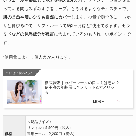
いヴェールを形成して水分を抱え込む
ので、ファンデーションを塗
っている間もみずみずさをキープ。とろけるようなテクスチャで、
肌の凹凸や濃いシミも自然にカバー
します。少量で顔全体にしっか
りと伸びるので、リフィル一つで約3ヶ月ほど*使用できます。
セラ
ミドなどの保湿成分が豊富
に含まれているのもうれしいポイントで
す。
*使用量によって個人差があります。
合わせて読みたい
徹底調査｜カバーマークの口コミは悪い？
使用者の年齢層は？メリット&デメリット
も
MORE
＜現品サイズ＞
リフィル：5,500円（税込）
価格
専用ケース：2,200円（税込）