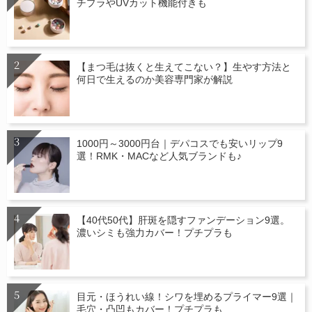
チプラやUVカット機能付きも
【まつ毛は抜くと生えてこない？】生やす方法と
何日で生えるのか美容専門家が解説
1000円～3000円台｜デパコスでも安いリップ9
選！RMK・MACなど人気ブランドも♪
【40代50代】肝斑を隠すファンデーション9選。
濃いシミも強力カバー！プチプラも
目元・ほうれい線！シワを埋めるプライマー9選｜
毛穴・凸凹もカバー！プチプラも