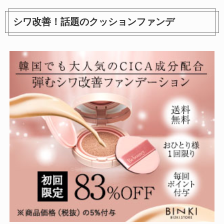
シワ改善！話題のクッションファンデ
ジュレ感シアーリップティン
エルシアプラチナム 顔色アッ
ト
プ ラスティングルージュ RD4
11
1,640円
742円
参考価格：
参考価格：
商品を見る
商品を見る