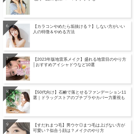
【カラコンやめたら垢抜ける？】しない方がいい
人の特徴＆やめる方法
【2023年版地雷系メイク】盛れる地雷目のやり方
│おすすめアイシャドウなど10選
【50代向け】石鹸で落とせるファンデーション11
選｜ドラッグストアのプチプラやカバー力重視も
【すだれまつ毛】男ウケ◎まつ毛は上げない方が
可愛い？似合う顔は？メイクのやり方