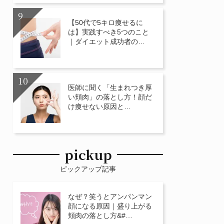
【50代で5キロ痩せるに
は】実践すべき5つのこと
｜ダイエット成功者の…
医師に聞く「生まれつき厚
い頬肉」の落とし方！顔だ
け痩せない原因と…
pickup
ピックアップ記事
なぜ？笑うとアンパンマン
顔になる原因｜盛り上がる
頬肉の落とし方&#…