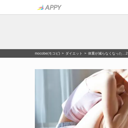
mocobe(モコビ)
>
ダイエット
> 体重が減らなくなった…