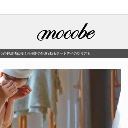
2つの解決法伝授！停滞期のNG行動＆チートデイのやり方も