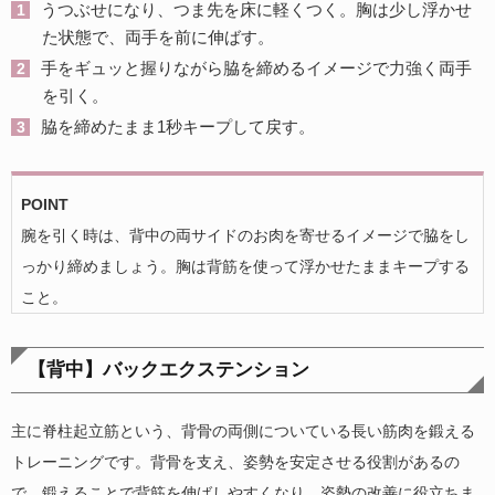
うつぶせになり、つま先を床に軽くつく。胸は少し浮かせ
た状態で、両手を前に伸ばす。
手をギュッと握りながら脇を締めるイメージで力強く両手
を引く。
脇を締めたまま1秒キープして戻す。
POINT
腕を引く時は、背中の両サイドのお肉を寄せるイメージで脇をし
っかり締めましょう。胸は背筋を使って浮かせたままキープする
こと。
【背中】バックエクステンション
主に脊柱起立筋という、背骨の両側についている長い筋肉を鍛える
トレーニングです。背骨を支え、姿勢を安定させる役割があるの
で、鍛えることで背筋を伸ばしやすくなり、姿勢の改善に役立ちま