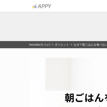
mocobe(モコビ)
>
ダイエット
> なぜ？朝ごはんを食べな