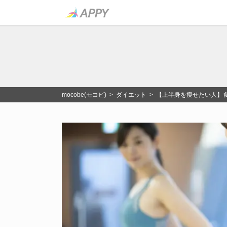
mocobe(モコビ)
>
ダイエット
> 【上半身を痩せたい人】