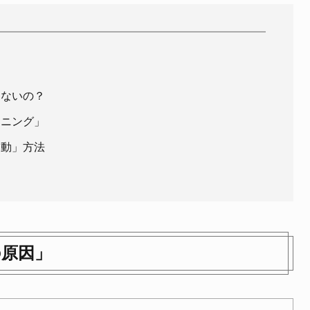
はないの？
ーニング」
運動」方法
の原因」