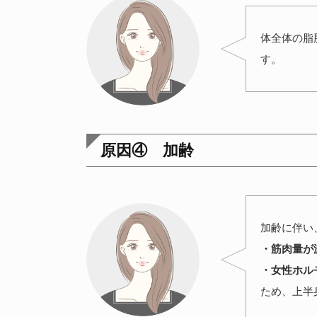
体全体の脂
す。
原因④ 加齢
加齢に伴い
・筋肉量が
・女性ホル
ため、上半