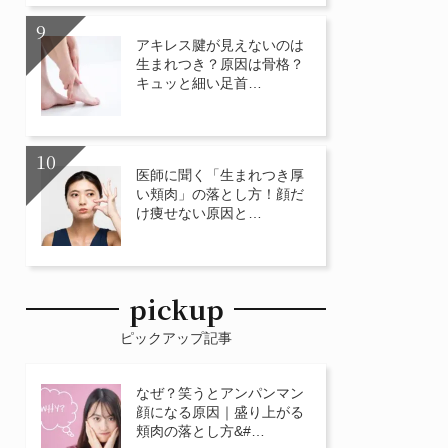
アキレス腱が見えないのは
生まれつき？原因は骨格？
キュッと細い足首…
医師に聞く「生まれつき厚
い頬肉」の落とし方！顔だ
け痩せない原因と…
pickup
ピックアップ記事
なぜ？笑うとアンパンマン
顔になる原因｜盛り上がる
頬肉の落とし方&#…