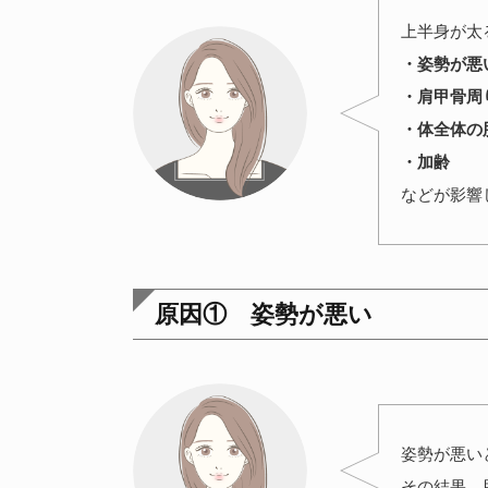
上半身が太
・姿勢が悪
・肩甲骨周
・体全体の
・加齢
などが影響
原因① 姿勢が悪い
姿勢が悪い
その結果、