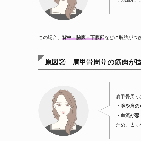
この場合、
背中・脇腹・下腹部
などに脂肪がつ
原因② 肩甲骨周りの筋肉が
肩甲骨周り
・腕や肩の
・血流が悪
ため、太り