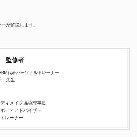
ナーが解説します。
。
監修者
kyo ABM代表パーソナルトレーナー
子
先生
ボディメイク協会理事長
ーボディアドバイザー
ストレーナー