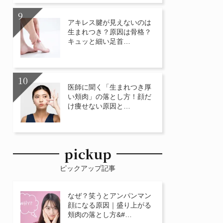
アキレス腱が見えないのは
生まれつき？原因は骨格？
キュッと細い足首…
医師に聞く「生まれつき厚
い頬肉」の落とし方！顔だ
け痩せない原因と…
pickup
ピックアップ記事
なぜ？笑うとアンパンマン
顔になる原因｜盛り上がる
頬肉の落とし方&#…