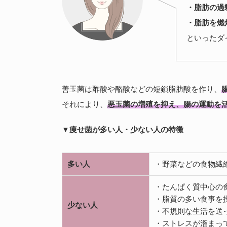
・脂肪の過
・脂肪を燃
といったダ
善玉菌は酢酸や酪酸などの短鎖脂肪酸を作り、
それにより、
悪玉菌の増殖を抑え、腸の運動を
▼痩せ菌が多い人・少ない人の特徴
多い人
・野菜などの食物繊
・たんぱく質中心の
・脂質の多い食事を
少ない人
・不規則な生活を送
・ストレスが溜まっ