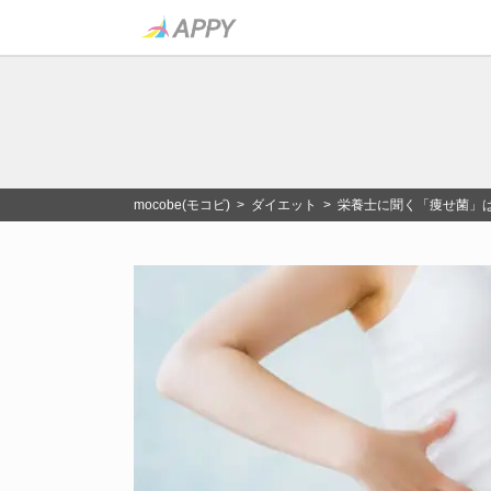
mocobe(モコビ)
>
ダイエット
> 栄養士に聞く「痩せ菌」