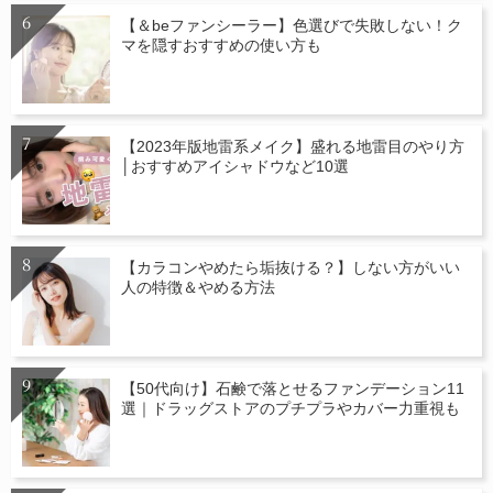
【＆beファンシーラー】色選びで失敗しない！ク
マを隠すおすすめの使い方も
【2023年版地雷系メイク】盛れる地雷目のやり方
│おすすめアイシャドウなど10選
【カラコンやめたら垢抜ける？】しない方がいい
人の特徴＆やめる方法
【50代向け】石鹸で落とせるファンデーション11
選｜ドラッグストアのプチプラやカバー力重視も