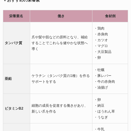
栄養素名
働き
食材例
・鶏肉
・赤身肉
爪や髪や肌などの原料となり、補給
・カツオ
タンパク質
することでこれらを健やかな状態へ
・マグロ
導く
・大豆製品
・卵
・牡蠣
ケラチン（タンパク質の1種）を作る
・豚レバー
亜鉛
サポートをする
・牛の赤身肉
・油揚げ
・卵
細胞の成長を促進する働きがあり、
・納豆
ビタミンB2
新しい爪を作る
・ほうれん草
・うなぎ
・牛乳