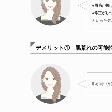
●眉毛が抜
●修正がし
といったデ
デメリット① 肌荒れの可能
肌が弱い方