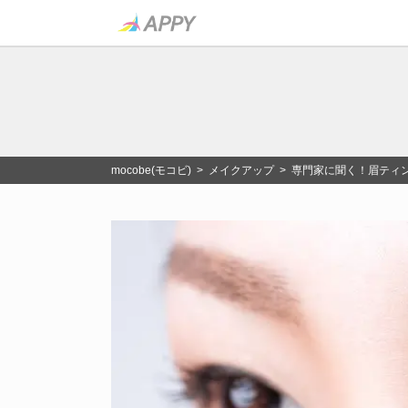
mocobe(モコビ)
>
メイクアップ
> 専門家に聞く！眉ティ