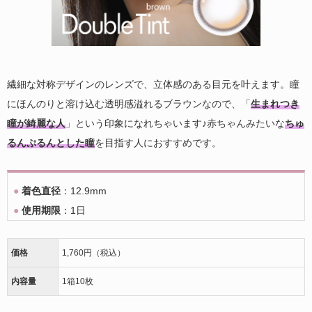
繊細な対称デザインのレンズで、立体感のある目元を叶えます。瞳
にほんのりと溶け込む透明感溢れるブラウンなので、「
生まれつき
瞳が綺麗な人
」という印象になれちゃいます♪赤ちゃんみたいな
ちゅ
るんぷるんとした瞳
を目指す人におすすめです。
●
着色直径
：12.9mm
●
使用期限
：1日
価格
1,760円（税込）
内容量
1箱10枚