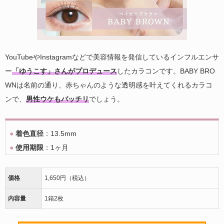
YouTubeやInstagramなどで美容情報を発信しているインフルエンサ
ー
「ゆうこす」さんがプロデュース
したカラコンです。BABY BRO
WNは名前の通り、赤ちゃんのような透明感を叶えてくれるカラコ
ンで、
男性ウケもバッチリ
でしょう。
●
着色直径
：13.5mm
●
使用期限
：1ヶ月
価格
1,650円（税込）
内容量
1箱2枚