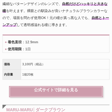
繊細なパターンデザインのレンズで、
自然だけどハッキリと大きな
瞳
を叶えます。裸眼との馴染みが良いナチュラルブラウンカラーな
ので、場面を問わず使用OK！元の瞳が真っ黒な人でも、
自然とトー
ンアップ
して透明感溢れる瞳に導きます。
●
着色直径
：12.9mm
●
使用期限
：1日
価格
3,100円（税込）
内容量
1箱20枚
公式サイトで詳細を見る
MARU-MARU│ダークブラウン