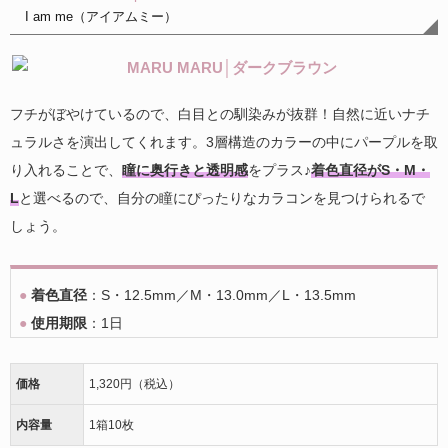
I am me（アイアムミー）
フチがぼやけているので、白目との馴染みが抜群！自然に近いナチ
ュラルさを演出してくれます。3層構造のカラーの中にパープルを取
り入れることで、
瞳に奥行きと透明感
をプラス♪
着色直径がS・M・
L
と選べるので、自分の瞳にぴったりなカラコンを見つけられるで
しょう。
●
着色直径
：S・12.5mm／M・13.0mm／L・13.5mm
●
使用期限
：1日
価格
1,320円（税込）
内容量
1箱10枚