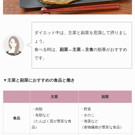
ダイエット中は、主菜と副菜を意識して摂りまし
ょう。
食べる時は、
副菜→主菜→主食
の順番がおすすめ
です。
▼主菜と副菜におすすめの食品と働き
主菜
副菜
・肉類
・野菜
・魚類など
・きのこ
食品
（たんぱく質が豊富な食
・海藻など
品）
（食物繊維が豊富な食品）