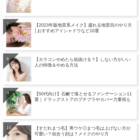
【2023年版地雷系メイク】盛れる地雷目のやり方
│おすすめアイシャドウなど10選
【カラコンやめたら垢抜ける？】しない方がいい
人の特徴＆やめる方法
【50代向け】石鹸で落とせるファンデーション11
選｜ドラッグストアのプチプラやカバー力重視も
【すだれまつ毛】男ウケ◎まつ毛は上げない方が
可愛い？似合う顔は？メイクのやり方