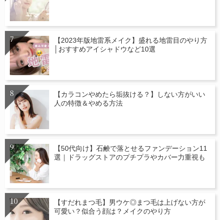
【2023年版地雷系メイク】盛れる地雷目のやり方
│おすすめアイシャドウなど10選
【カラコンやめたら垢抜ける？】しない方がいい
人の特徴＆やめる方法
【50代向け】石鹸で落とせるファンデーション11
選｜ドラッグストアのプチプラやカバー力重視も
【すだれまつ毛】男ウケ◎まつ毛は上げない方が
可愛い？似合う顔は？メイクのやり方