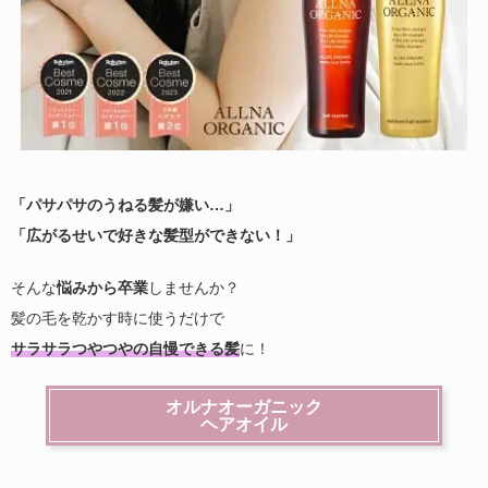
「パサパサのうねる髪が嫌い…」
「広がるせいで好きな髪型ができない！」
そんな
悩みから卒業
しませんか？
髪の毛を乾かす時に使うだけで
サラサラつやつやの自慢できる髪
に！
オルナオーガニック
ヘアオイル