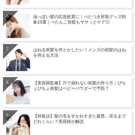
油っぽい髪の応急処置に！べたつき対策グッズ特
集10選｜ぺたんこ前髪もササっとケア◎
はねる前髪を何とかしたい！メンズの前髪のはね
を抑える方法
【美容師監修】汗で崩れない前髪の作り方｜びち
ょびちょ前髪はベビーパウダーで予防？
【対処法】髪の毛をすかれすぎた最悪…戻るまで
どれくらい？美容師が解説