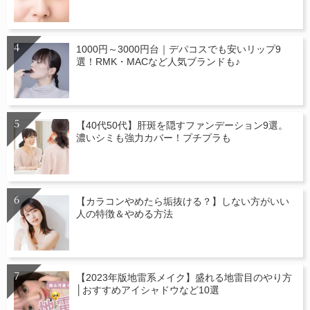
1000円～3000円台｜デパコスでも安いリップ9
選！RMK・MACなど人気ブランドも♪
【40代50代】肝斑を隠すファンデーション9選。
濃いシミも強力カバー！プチプラも
【カラコンやめたら垢抜ける？】しない方がいい
人の特徴＆やめる方法
【2023年版地雷系メイク】盛れる地雷目のやり方
│おすすめアイシャドウなど10選