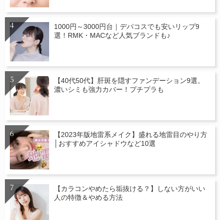
1000円～3000円台｜デパコスでも安いリップ9
選！RMK・MACなど人気ブランドも♪
【40代50代】肝斑を隠すファンデーション9選。
濃いシミも強力カバー！プチプラも
【2023年版地雷系メイク】盛れる地雷目のやり方
│おすすめアイシャドウなど10選
【カラコンやめたら垢抜ける？】しない方がいい
人の特徴＆やめる方法