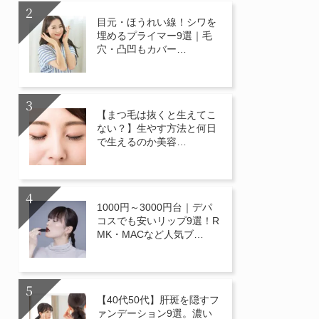
目元・ほうれい線！シワを
埋めるプライマー9選｜毛
穴・凸凹もカバー…
【まつ毛は抜くと生えてこ
ない？】生やす方法と何日
で生えるのか美容…
1000円～3000円台｜デパ
コスでも安いリップ9選！R
MK・MACなど人気ブ…
【40代50代】肝斑を隠すフ
ァンデーション9選。濃い