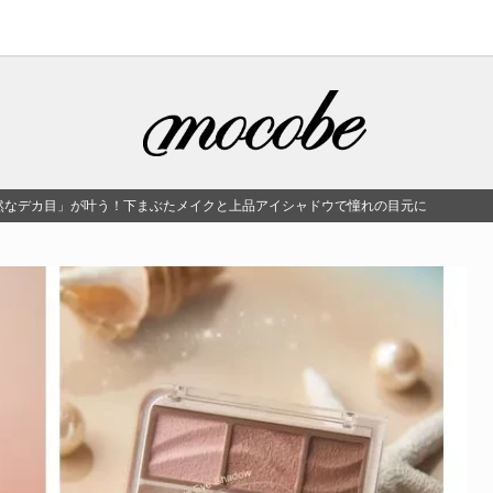
然なデカ目」が叶う！下まぶたメイクと上品アイシャドウで憧れの目元に