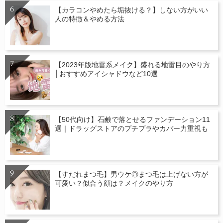
【カラコンやめたら垢抜ける？】しない方がいい
人の特徴＆やめる方法
【2023年版地雷系メイク】盛れる地雷目のやり方
│おすすめアイシャドウなど10選
【50代向け】石鹸で落とせるファンデーション11
選｜ドラッグストアのプチプラやカバー力重視も
【すだれまつ毛】男ウケ◎まつ毛は上げない方が
可愛い？似合う顔は？メイクのやり方