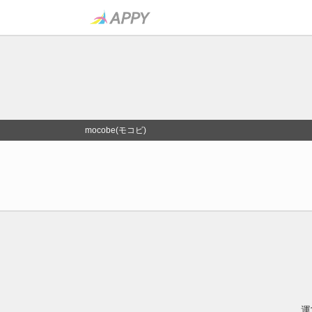
mocobe(モコビ)
運